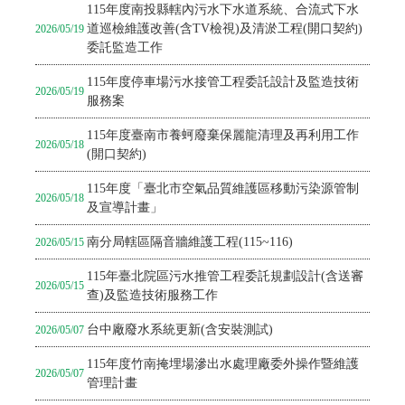
115年度南投縣轄內污水下水道系統、合流式下水
道巡檢維護改善(含TV檢視)及清淤工程(開口契約)
2026/05/19
委託監造工作
115年度停車場污水接管工程委託設計及監造技術
2026/05/19
服務案
115年度臺南市養蚵廢棄保麗龍清理及再利用工作
2026/05/18
(開口契約)
115年度「臺北市空氣品質維護區移動污染源管制
2026/05/18
及宣導計畫」
南分局轄區隔音牆維護工程(115~116)
2026/05/15
115年臺北院區污水推管工程委託規劃設計(含送審
2026/05/15
查)及監造技術服務工作
台中廠廢水系統更新(含安裝測試)
2026/05/07
115年度竹南掩埋場滲出水處理廠委外操作暨維護
2026/05/07
管理計畫