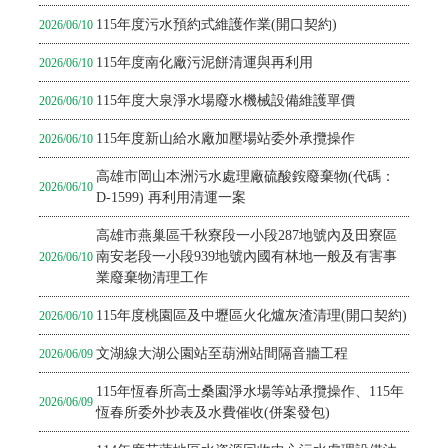
115年度污水預約式維護作業(開口契約)
2026/06/10
115年度南化廠污泥餅清運與再利用
2026/06/10
115年度大泉淨水場廢水機械設備維護單價
2026/06/10
115年度新山給水廠加壓場站委外承攬操作
2026/06/10
高雄市岡山本洲污水處理廠硫酸銨廢棄物(代碼：
2026/06/10
D-1599) 再利用清運一案
高雄市燕巢區千秋寮段一小段287地號內及田寮區
南安老段一小段939地號內國有林地一般及有害事
2026/06/10
業廢棄物清理工作
115年度桃園區及中壢區火化爐灰渣清理(開口契約)
2026/06/10
文湖線大湖公園站至葫洲站間隔音牆工程
2026/06/09
115年恆春所高士桑園淨水場等站承攬操作、115年
2026/06/09
恆春所委外抄表及水費催收(併案發包)