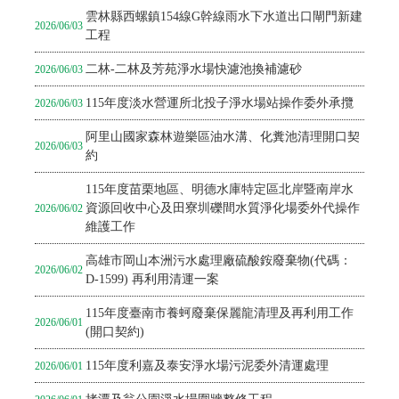
雲林縣西螺鎮154線G幹線雨水下水道出口閘門新建
2026/06/03
工程
二林-二林及芳苑淨水場快濾池換補濾砂
2026/06/03
115年度淡水營運所北投子淨水場站操作委外承攬
2026/06/03
阿里山國家森林遊樂區油水溝、化糞池清理開口契
2026/06/03
約
115年度苗栗地區、明德水庫特定區北岸暨南岸水
資源回收中心及田寮圳礫間水質淨化場委外代操作
2026/06/02
維護工作
高雄市岡山本洲污水處理廠硫酸銨廢棄物(代碼：
2026/06/02
D-1599) 再利用清運一案
115年度臺南市養蚵廢棄保麗龍清理及再利用工作
2026/06/01
(開口契約)
115年度利嘉及泰安淨水場污泥委外清運處理
2026/06/01