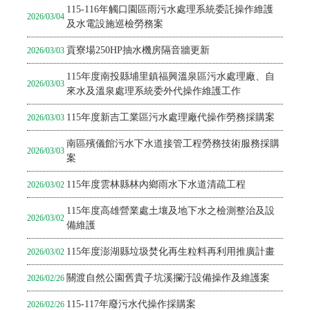
115-116年觸口園區雨污水處理系統委託操作維護
2026/03/04
及水電設施巡檢勞務案
貢寮場250HP抽水機房隔音牆更新
2026/03/03
115年度南投縣埔里鎮福興溫泉區污水處理廠、自
2026/03/03
來水及溫泉處理系統委外代操作維護工作
115年度新吉工業區污水處理廠代操作勞務採購案
2026/03/03
南區殯儀館污水下水道接管工程勞務技術服務採購
2026/03/03
案
115年度雲林縣林內鄉雨水下水道清疏工程
2026/03/02
115年度高雄營業處土壤及地下水之檢測整治及設
2026/03/02
備維護
115年度澎湖縣垃圾焚化再生粒料再利用推廣計畫
2026/03/02
關渡自然公園舊貴子坑溪攔汙設備操作及維護案
2026/02/26
115-117年廢污水代操作採購案
2026/02/26