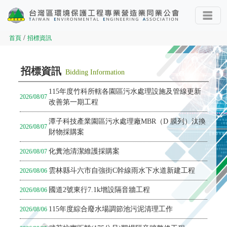
/
首頁
招標資訊
招標資訊
Bidding Information
115年度竹科所轄各園區污水處理設施及管線更新
2026/08/07
改善第一期工程
潭子科技產業園區污水處理廠MBR（D 膜列）汰換
2026/08/07
財物採購案
化糞池清潔維護採購案
2026/08/07
雲林縣斗六市自強街C幹線雨水下水道新建工程
2026/08/06
國道2號東行7.1k增設隔音牆工程
2026/08/06
115年度綜合廢水場調節池污泥清理工作
2026/08/06