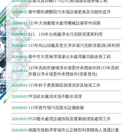
武荖坑實距離(175公尺)靶場隔音牆整修工程
2026/08/05
臺中榮民總醫院污水場設備更換及功能性提升
2026/08/05
115年大湳廠廢水處理機械設備零件採購
2026/08/05
115、116年台南廠淨水污泥餅清運再利用
2026/08/05
115年烏山頭廠及曾文淨水場污泥餅清運(除)再利用
2026/08/05
臺中市大里掩埋場滲出水處理廠功能改善工程
2026/08/04
115年高樹所鹽埔淨水場委外承攬操作與115年高樹
2026/08/04
所霧台淨水場委外承攬操作(併案發包)
115年朴子產業園區側溝清淤及檢視工作
2026/08/04
坪頂給水廠清水池不斷水清理
2026/08/03
115年路竹場污泥脫水設備維修
2026/08/03
FGD廢水處理設備拆除及廢棄物清除處理工作
2026/08/03
桃園市推動淨零城市公正轉型利害關係人溝通計畫
2026/08/03