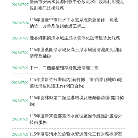
臺南市安南水資源回收中心放流水回收再利用先期
2026/07/27
規劃委託技術服務
115年度臺中市污水下水道系統緊急搶修、疏通、
2026/07/24
納管、改善及修繕維護工程二
鹿谷鄉麒麟潭水域生態水質淨化設備租賃及服務
2026/07/22
115年度桑園淨水場及高士淨水場慢濾池淤泥刮除
2026/07/22
清理及補砂
中一、二機氨槽殘存廢氨液清理工作
2026/07/22
115年度新竹分署轄內(新竹縣、市/苗栗縣地區)廢
2026/07/22
棄物清運維護工作(開口合約)
115年雲林縣第二類漁港環境及廢棄物清理(開口契
2026/07/22
約)
115年度新來義部落污水處理廠操作維護計畫委外
2026/07/21
技術服務
115年度廢污水設施暨水資源優化工程財務採購案
2026/07/21