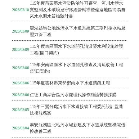
115年度苗栗縣水污染防治許可審查、河川水體水
質監測及水環境巡守隊經營輔導暨偏遠地區簡易自
2026/03/10
來水水源水質抽驗計畫
澎湖縣馬公地區污水下水道系統第二期P1揚水站及
2026/03/09
壓力管工程
115年度東區雨水下水道開孔清淤暨水利設施維護
2026/03/09
工程(開口契約)
115年安南區雨水下水道開孔檢查及清疏改善工程
2026/03/06
(開口契約)
115年度雲林縣東勢鄉雨水下水道清疏工程
2026/03/06
仁德工商綜合區污水處理代操作維護勞務採購
2026/03/06
115年三鶯分處污水下水道接管工程委託設計監造
2026/03/05
技術服務案
泰安服務區北站污水場新建及下水道系統暨機電儀
2026/03/04
控改善工程