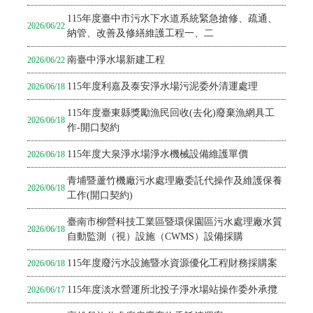
115年度臺中市污水下水道系統緊急搶修、疏通、
2026/06/22
納管、改善及修繕維護工程一、二
南臺中淨水場新建工程
2026/06/22
115年度利嘉及泰安淨水場污泥委外清運處理
2026/06/18
115年度臺東縣獎勵漁民回收(去化)廢棄漁網具工
2026/06/18
作-開口契約
115年度大泉淨水場淨水機械設備維護單價
2026/06/18
青埔暨蘆竹機廠污水處理廠委託代操作及維護保養
2026/06/18
工作(開口契約)
臺南市柳營科技工業區暨環保園區污水處理廠水質
2026/06/18
自動監測（視）設施（CWMS）設備採購
115年度廢污水設施暨水資源優化工程財務採購案
2026/06/18
115年度淡水營運所北投子淨水場站操作委外承攬
2026/06/17