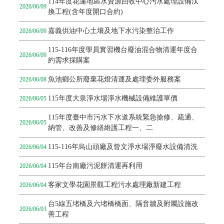
114年度花蓮地區水資源回收中心污水處理設備汰
2026/06/09
換工程(含年度開口合約)
嘉義供油中心土壤及地下水污染整治工作
2026/06/09
115-116年度學員實習機台廢油混合物清運年度合
2026/06/09
約需求採購案
魚池鄉公所廢棄花燈清運及處理委外服務案
2026/06/08
115年度大泉淨水場淨水機械設備維護單價
2026/06/05
115年度臺中市污水下水道系統緊急搶修、疏通、
2026/06/05
納管、改善及修繕維護工程一、二
115-116年烏山頭廠及曾文淨水場淨廢水設備清洗
2026/06/04
115年台南廠污泥餅清運再利用
2026/06/04
客家文學花園景觀工程污水處理廠新建工程
2026/06/04
台5線五堵橋及六堵橋橋面、隔音牆及附屬設施改
2026/06/03
善工程