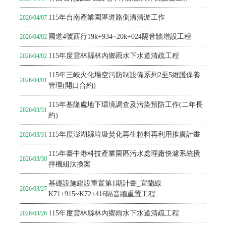
115年台南產業園區道路側溝清淤工作
2026/04/07
國道4號西行19k+934~20k+024隔音牆增設工程
2026/04/02
115年度雲林縣林內鄉雨水下水道清疏工程
2026/04/02
115年三峽火化場空污防制設備系列2至5維護保養
2026/04/01
管理(開口合約)
115年基隆處地下環境調查及污染預防工作(二年長
2026/03/31
約)
115年度澎湖縣垃圾焚化再生粒料再利用推廣計畫
2026/03/31
115年臺中港科技產業園區污水處理廠快濾系統攪
2026/03/30
拌機組汰換案
基礎設施建設重置第1期計畫_宜蘭線
2026/03/27
K71+915~K72+416隔音牆重置工程
115年度雲林縣林內鄉雨水下水道清疏工程
2026/03/26