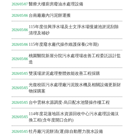
醫療大樓廚房廢油水處理設備
2026/05/07
台南廠廠內污泥餅運搬
2026/05/06
115年度佳興淨水場及士文淨水場慢濾池淤泥刮除
2026/05/06
清理及補砂
115年度廢水廠代操作維護保養(2年期)
2026/05/06
桃園醫院新屋分院污水處理場改善工程委託設計監
2026/05/06
造
雙溪場淤泥處理整體效能改善工程採購
2026/05/05
光復校區污水處理廠污泥脫水機及相關設備更新財
2026/05/05
物採購案
台中雲林水源調度-烏日配水池暨操作樓工程
2026/05/05
114年度花蓮地區水資源回收中心污水處理設備汰
2026/05/05
換工程(含年度開口合約)
牡丹廠污泥餅清(運)除自動壓力脫水設備
2026/05/05