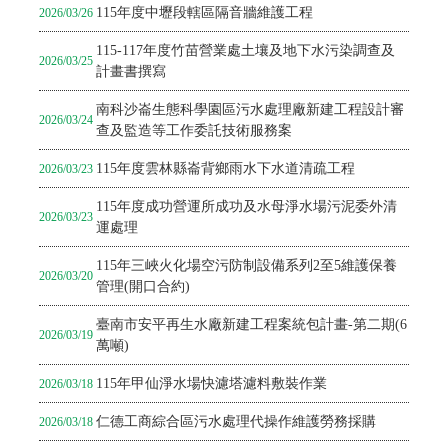
115年度中壢段轄區隔音牆維護工程
2026/03/26
115-117年度竹苗營業處土壤及地下水污染調查及
2026/03/25
計畫書撰寫
南科沙崙生態科學園區污水處理廠新建工程設計審
2026/03/24
查及監造等工作委託技術服務案
115年度雲林縣崙背鄉雨水下水道清疏工程
2026/03/23
115年度成功營運所成功及水母淨水場污泥委外清
2026/03/23
運處理
115年三峽火化場空污防制設備系列2至5維護保養
2026/03/20
管理(開口合約)
臺南市安平再生水廠新建工程案統包計畫-第二期(6
2026/03/19
萬噸)
115年甲仙淨水場快濾塔濾料敷裝作業
2026/03/18
仁德工商綜合區污水處理代操作維護勞務採購
2026/03/18