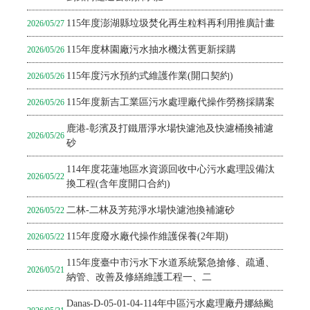
115年度澎湖縣垃圾焚化再生粒料再利用推廣計畫
2026/05/27
115年度林園廠污水抽水機汰舊更新採購
2026/05/26
115年度污水預約式維護作業(開口契約)
2026/05/26
115年度新吉工業區污水處理廠代操作勞務採購案
2026/05/26
鹿港-彰濱及打鐵厝淨水場快濾池及快濾桶換補濾
2026/05/26
砂
114年度花蓮地區水資源回收中心污水處理設備汰
2026/05/22
換工程(含年度開口合約)
二林-二林及芳苑淨水場快濾池換補濾砂
2026/05/22
115年度廢水廠代操作維護保養(2年期)
2026/05/22
115年度臺中市污水下水道系統緊急搶修、疏通、
2026/05/21
納管、改善及修繕維護工程一、二
Danas-D-05-01-04-114年中區污水處理廠丹娜絲颱