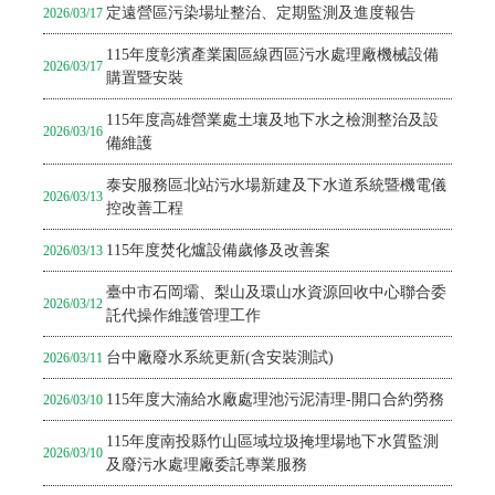
定遠營區污染場址整治、定期監測及進度報告
2026/03/17
115年度彰濱產業園區線⻄區污⽔處理廠機械設備
2026/03/17
購置暨安裝
115年度高雄營業處土壤及地下水之檢測整治及設
2026/03/16
備維護
泰安服務區北站污水場新建及下水道系統暨機電儀
2026/03/13
控改善工程
115年度焚化爐設備歲修及改善案
2026/03/13
臺中市石岡壩、梨山及環山水資源回收中心聯合委
2026/03/12
託代操作維護管理工作
台中廠廢水系統更新(含安裝測試)
2026/03/11
115年度大湳給水廠處理池污泥清理-開口合約勞務
2026/03/10
115年度南投縣竹山區域垃圾掩埋場地下水質監測
2026/03/10
及廢污水處理廠委託專業服務