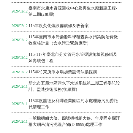
臺南市永康水資源回收中心及再生水廠新建工程-
2026/02/12
第二期(2萬噸)
115年度焚化爐設備歲修及改善案
2026/02/12
115年臺南市水污染源科學稽查與水污染防治費徵
2026/02/12
收查核計畫（含水污染緊急應變）
115-117年臺北市分支管污水管渠設施檢視修繕及
2026/02/12
延壽統包工程
115年竹東所淨水場加藥設備汰換採購
2026/02/12
新北市五股地區污水下水道系統第二期工程委託設
2026/02/11
計、監造技術服務(後續標)
115年度龍德及利澤產業園區污水處理廠污泥委託
2026/02/11
代清理工作
一號機機組大修、四號機機組大修、年度固定攔汙
2026/02/11
柵大網吊清污泥混合物(D-0999)處理工作