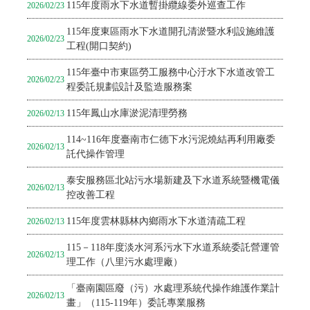
115年度雨水下水道暫掛纜線委外巡查工作
2026/02/23
115年度東區雨水下水道開孔清淤暨水利設施維護
2026/02/23
工程(開口契約)
115年臺中市東區勞工服務中心汙水下水道改管工
2026/02/23
程委託規劃設計及監造服務案
115年鳳山水庫淤泥清理勞務
2026/02/13
114~116年度臺南市仁德下水污泥燒結再利用廠委
2026/02/13
託代操作管理
泰安服務區北站污水場新建及下水道系統暨機電儀
2026/02/13
控改善工程
115年度雲林縣林內鄉雨水下水道清疏工程
2026/02/13
115－118年度淡水河系污水下水道系統委託營運管
2026/02/13
理工作（八里污水處理廠）
「臺南園區廢（污）水處理系統代操作維護作業計
2026/02/13
畫」（115-119年）委託專業服務