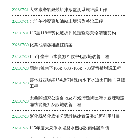
大林廠廢氣燃燒塔排放監測系統維護工作
2026/07/31
北竿午沙廢棄加油站土壤污染整治工程
2026/07/31
116至118年焚化爐操作維護暨廢棄物清運契約
2026/07/31
化糞池清潔維護採購案
2026/07/30
115年臺中市水資源回收中心設施改善工程
2026/07/30
國道1號南下166k+603~166k+703隔音牆增設工程
2026/07/28
雲林縣西螺鎮154線G幹線雨水下水道出口閘門新建
2026/07/28
工程
太魯閣國家公園台地及布洛灣遊憩區污水處理廠設
2026/07/28
備功能提升及設施改善工程
彰化縣焚化底渣分選設施建置及委託再利用計畫
2026/07/28
115年度大泉淨水場廢水機械設備維護單價
2026/07/27