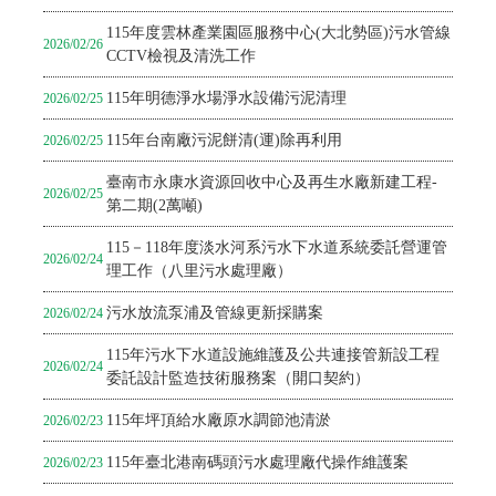
115年度雲林產業園區服務中心(大北勢區)污水管線
2026/02/26
CCTV檢視及清洗工作
115年明德淨水場淨水設備污泥清理
2026/02/25
115年台南廠污泥餅清(運)除再利用
2026/02/25
臺南市永康水資源回收中心及再生水廠新建工程-
2026/02/25
第二期(2萬噸)
115－118年度淡水河系污水下水道系統委託營運管
2026/02/24
理工作（八里污水處理廠）
污水放流泵浦及管線更新採購案
2026/02/24
115年污水下水道設施維護及公共連接管新設工程
2026/02/24
委託設計監造技術服務案（開口契約）
115年坪頂給水廠原水調節池清淤
2026/02/23
115年臺北港南碼頭污水處理廠代操作維護案
2026/02/23