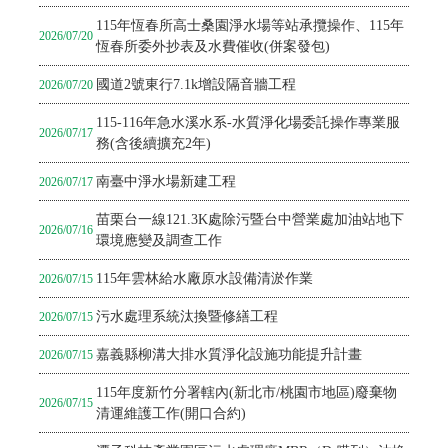
115年恆春所高士桑園淨水場等站承攬操作、115年
2026/07/20
恆春所委外抄表及水費催收(併案發包)
國道2號東行7.1k增設隔音牆工程
2026/07/20
115-116年急水溪水系-水質淨化場委託操作專業服
2026/07/17
務(含後續擴充2年)
南臺中淨水場新建工程
2026/07/17
苗栗台一線121.3K處除污暨台中營業處加油站地下
2026/07/16
環境應變及調查工作
115年雲林給水廠原水設備清淤作業
2026/07/15
污水處理系統汰換暨修繕工程
2026/07/15
嘉義縣柳溝大排水質淨化設施功能提升計畫
2026/07/15
115年度新竹分署轄內(新北市/桃園市地區)廢棄物
2026/07/15
清運維護工作(開口合約)