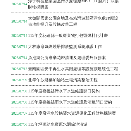
潭子科技產業園區污水處理廠MBR（D 膜列）汰換
2026/07/14
財物採購案
太魯閣國家公園台地及布洛灣遊憩區污水處理廠設
2026/07/14
備功能提升及設施改善工程
115年度花蓮縣一般廢棄物打包暨燃料化計畫
2026/07/14
大林廠廢氣燃燒塔排放監測系統維護工作
2026/07/14
⿂池鄉公所廢棄花燈清運及處理委外服務案
2026/07/14
臺南園區安平再生水高階處理等設施擴建統包工程
2026/07/13
北竿午沙廢棄加油站土壤污染整治工程
2026/07/09
115年度嘉義縣污水下水道維護開口契約
2026/07/08
115年度嘉義縣雨水下水道維護及清疏開口契約
2026/07/08
115年度廢污水設施暨水資源優化工程財務採購案
2026/07/07
115年坪頂給水廠原水調節池清淤
2026/07/06