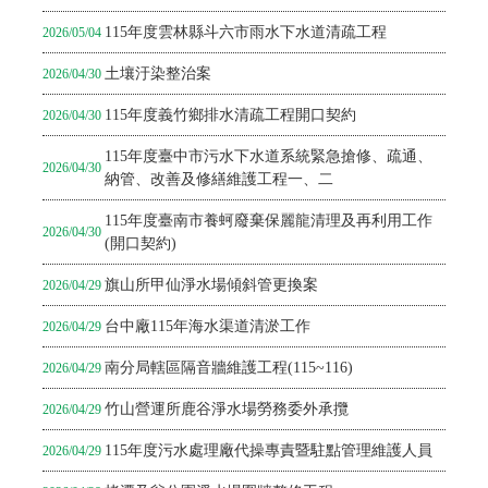
115年度雲林縣斗六市雨水下水道清疏工程
2026/05/04
土壤汙染整治案
2026/04/30
115年度義竹鄉排水清疏工程開口契約
2026/04/30
115年度臺中市污水下水道系統緊急搶修、疏通、
2026/04/30
納管、改善及修繕維護工程一、二
115年度臺南市養蚵廢棄保麗龍清理及再利用工作
2026/04/30
(開口契約)
旗山所甲仙淨水場傾斜管更換案
2026/04/29
台中廠115年海水渠道清淤工作
2026/04/29
南分局轄區隔音牆維護工程(115~116)
2026/04/29
竹山營運所鹿谷淨水場勞務委外承攬
2026/04/29
115年度污水處理廠代操專責暨駐點管理維護人員
2026/04/29