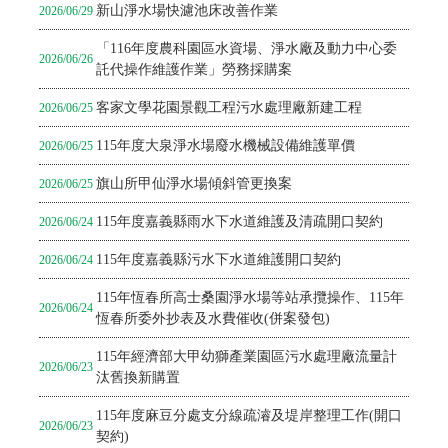
新山淨水場快濾池床改善作業
2026/06/29
「116年度農科園區水資場、淨水廠及動力中心委
2026/06/26
託代操作維護作業」勞務採購案
客家文學花園景觀工程污水處理廠新建工程
2026/06/25
115年度大泉淨水場廢水機械設備維護單價
2026/06/25
旗山所甲仙淨水場傾斜管更換案
2026/06/25
115年度嘉義縣雨水下水道維護及清疏開口契約
2026/06/24
115年度嘉義縣污水下水道維護開口契約
2026/06/24
115年恆春所高士桑園淨水場等站承攬操作、115年
2026/06/24
恆春所委外抄表及水費催收(併案發包)
115年經濟部大甲幼獅產業園區污水處理廠流量計
2026/06/23
汰舊換新購置
115年度麻豆分處支分線疏濬及堤岸整理工作(開口
2026/06/23
契約)