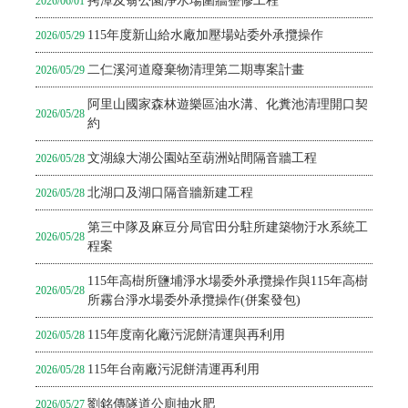
拷潭及翁公園淨水場圍牆整修工程
2026/06/01
115年度新山給水廠加壓場站委外承攬操作
2026/05/29
二仁溪河道廢棄物清理第二期專案計畫
2026/05/29
阿里山國家森林遊樂區油水溝、化糞池清理開口契
2026/05/28
約
文湖線大湖公園站至葫洲站間隔音牆工程
2026/05/28
北湖口及湖口隔音牆新建工程
2026/05/28
第三中隊及麻豆分局官田分駐所建築物汙水系統工
2026/05/28
程案
115年高樹所鹽埔淨水場委外承攬操作與115年高樹
2026/05/28
所霧台淨水場委外承攬操作(併案發包)
115年度南化廠污泥餅清運與再利用
2026/05/28
115年台南廠污泥餅清運再利用
2026/05/28
劉銘傳隧道公廁抽水肥
2026/05/27