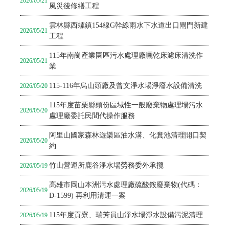
2026/05/21
風災後修繕工程
雲林縣西螺鎮154線G幹線雨水下水道出口閘門新建
2026/05/21
工程
115年南崗產業園區污水處理廠曬乾床濾床清洗作
2026/05/21
業
115-116年烏山頭廠及曾文淨水場淨廢水設備清洗
2026/05/20
115年度苗栗縣頭份區域性一般廢棄物處理場污水
2026/05/20
處理廠委託民間代操作服務
阿里山國家森林遊樂區油水溝、化糞池清理開口契
2026/05/20
約
竹山營運所鹿谷淨水場勞務委外承攬
2026/05/19
高雄市岡山本洲污水處理廠硫酸銨廢棄物(代碼：
2026/05/19
D-1599) 再利用清運一案
115年度貢寮、瑞芳員山淨水場淨水設備污泥清理
2026/05/19